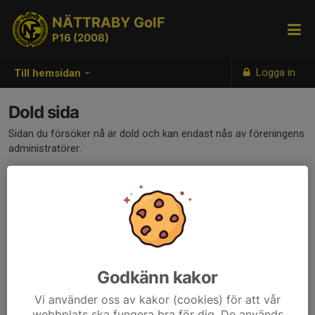
NÄTTRABY GoIF
P16 (2008)
Logga in
Till hemsidan
Dold sida
Sidan du försöker nå är dold och kan endast nås av föreningens
administratörer.
Godkänn kakor
Vi använder oss av kakor (cookies) för att vår
webbplats ska fungera bra för dig. De används