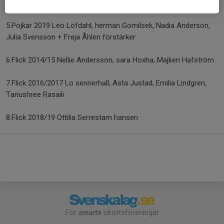
larsson, ossian larsson Ramsby
5.Pojkar 2019 Leo Löfdahl, herman Gomilsek, Nadia Anderson,
Julia Svensson + Freja Åhlen förstärker
6.Flick 2014/15 Nellie Andersson, sara Hoxha, Majken Hafström
7.Flick 2016/2017 Lo sennerhall, Asta Justad, Emilia Lindgren,
Tanushree Rasaili
8.Flick 2018/19 Ottilia Serrestam hansen
För
smarta
idrottsföreningar