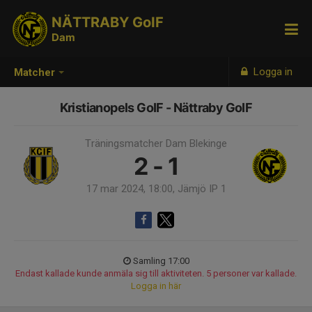
NÄTTRABY GoIF
Dam
Logga in
Matcher
Kristianopels GoIF - Nättraby GoIF
Träningsmatcher Dam Blekinge
2 - 1
17 mar 2024, 18:00, Jämjö IP 1
Samling 17:00
Endast kallade kunde anmäla sig till aktiviteten. 5 personer var kallade.
Logga in här