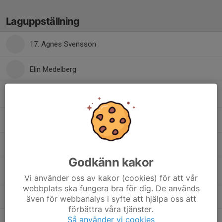
Laguppställning
17. Agnes Svensson
Elin Medelberg
15. Ellen Magnusson
Elsa Andrén
, Domare
7. Elsa Hörsing
Godkänn kakor
4. Erika Persson
Vi använder oss av kakor (cookies) för att vår
webbplats ska fungera bra för dig. De används
21. Hedda Lundin
även för webbanalys i syfte att hjälpa oss att
förbättra våra tjänster.
Så använder vi cookies
Jonna Lindberg