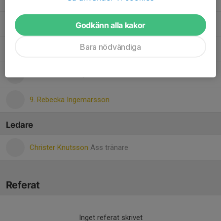
6. Maja Knutsson
Godkänn alla kakor
Bara nödvändiga
Mathilda Palmquist
4. Nikki Carlsson
, F16 Dam
9. Rebecka Ingemarsson
Ledare
Christer Knutsson
Ass tränare
Referat
Inget referat skrivet