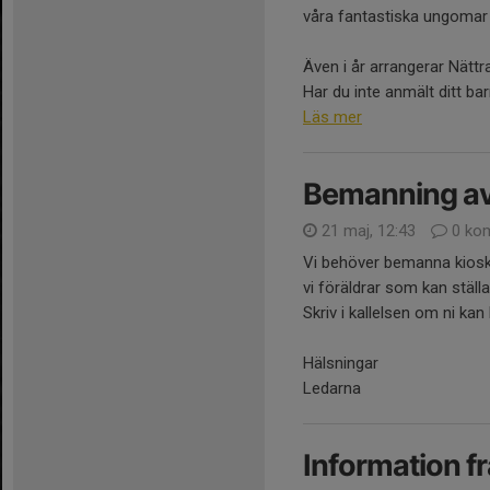
våra fantastiska ungomar
Även i år arrangerar Nättr
Har du inte anmält ditt barn
Läs mer
Bemanning av
21 maj, 12:43
0 ko
Vi behöver bemanna kios
vi föräldrar som kan ställ
Skriv i kallelsen om ni ka
Hälsningar
Ledarna
Information f