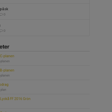
l påsk
0
g
0
eter
 C-planen
C-planen
 B-planen
B-planen
ppdrag
 plan
Lyckå FF 2016 Grön