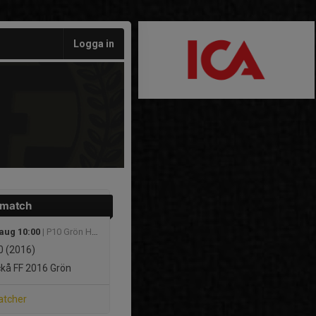
Logga in
 match
 aug 10:00
| P10 Grön Höst
 (2016)
kå FF 2016 Grön
atcher