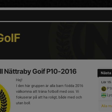
oIF
l Nättraby Goif P10-2016
Nästa
Hej!
Lör 15
I den här gruppen är alla barn födda 2016
P10
välkomna att träna fotboll med oss. Vi
Lyc
fokuserar på att ha roligt, både med och
utan boll.
Alla m