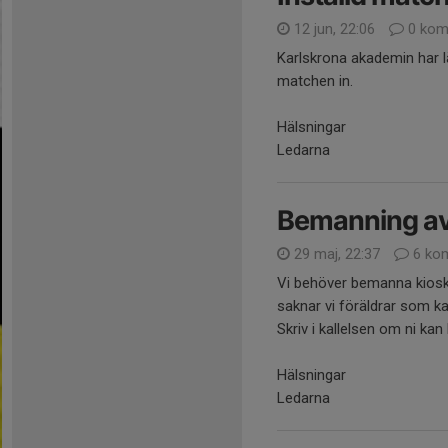
12 jun, 22:06
0 kom
Karlskrona akademin har l
matchen in.
Hälsningar
Ledarna
Bemanning av
29 maj, 22:37
6 ko
Vi behöver bemanna kiosk
saknar vi föräldrar som ka
Skriv i kallelsen om ni ka
Hälsningar
Ledarna