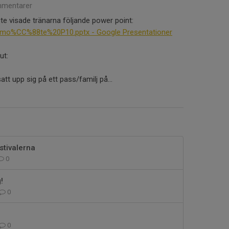
mentarer
e visade tränarna följande power point:
o%CC%88te%20P10.pptx - Google Presentationer
ut:
t upp sig på ett pass/familj på...
stivalerna
0
!
0
0