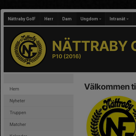
Nättraby GoIF
Herr
Dam
Ungdom
Intranät
NÄTTRABY G
P10 (2016)
Välkommen til
Hem
Nyheter
Truppen
Matcher