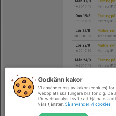
Mån 17/8
Träning på
16:30-17:45
Nättraby IP 
Ons 19/8
Träning på
17:30-19:00
Nättraby IP 
Lör 22/8
Match mot 
00:00-01:30
Arena Rose
Lör 22/8
Match mot 
16:00-17:30
Nättraby IP
Mån 24/8
Träning på
16:30-17:45
Nättraby IP 
Ons 26/8
Träning på
Godkänn kakor
17:30-19:00
Nättraby IP 
Vi använder oss av kakor (cookies) för 
Hela kalendern
webbplats ska fungera bra för dig. De
för webbanalys i syfte att hjälpa oss at
våra tjänster.
Så använder vi cookies