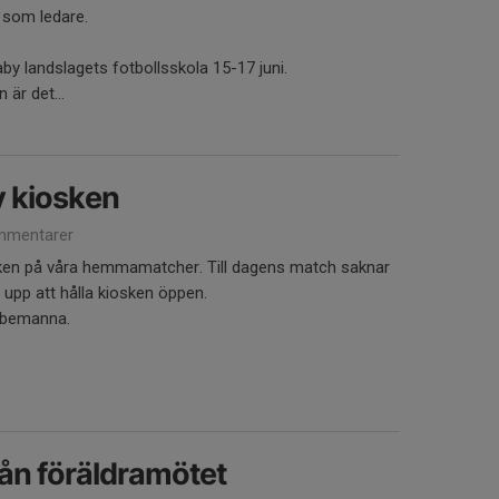
 som ledare.
aby landslagets fotbollsskola 15-17 juni.
 är det...
 kiosken
mmentarer
ken på våra hemmamatcher. Till dagens match saknar
a upp att hålla kiosken öppen.
n bemanna.
rån föräldramötet