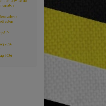
för domarkvitto vid
msmatch.
festivalen o
rdfesten
r på IP
dag 2026
r
dag 2026
r