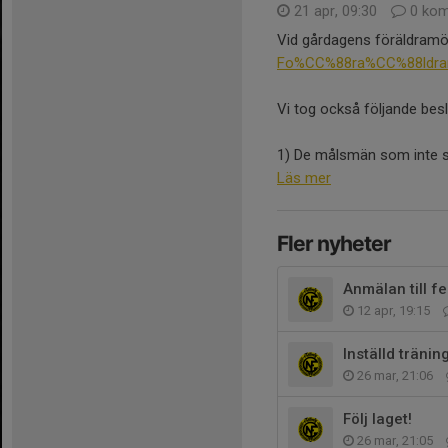
21 apr, 09:30
0 kom
Vid gårdagens föräldramöt
Fo%CC%88ra%CC%88ldram
Vi tog också följande besl
1) De målsmän som inte sat
Läs mer
Fler nyheter
Anmälan till fe
12 apr, 19:15
Inställd träning
26 mar, 21:06
Följ laget!
26 mar, 21:05