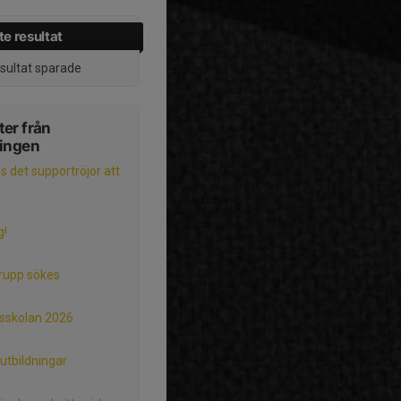
e resultat
esultat sparade
er från
ningen
s det supportröjor att
g!
rupp sökes
lsskolan 2026
tbildningar