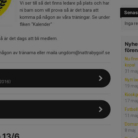
Vi ser till så det finns ledare på plats och har
ni barn som vill prova så är det bara att
Senast
komma på någon av våra träningar. Se under
Inga r
fliken "Kalender"
å är det dags att bli medlem.
Nyhet
före
 någon av tränarna eller maila ungdom@nattrabygoif.se
Nu finn
köpa!
31 maj
Nytt la
2016)
19 maj
Kioskg
17 maj
Fotbol
11 maj
Domaru
8 maj
h 13/6