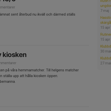
Rutin 
ungdo
mentarer
7 maj
ämnat sent återbud nu ikväll och därmed ställs
Hasslö
skärgå
15 apr
Rutine
15 apr
Klubb
30 ma
 kiosken
Klubb
mmentarer
27 ma
en på våra hemmamatcher. Till helgens matcher
n ställa upp att hålla kiosken öppen.
n bemanna.