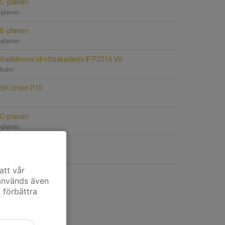
 C-planen
C-planen
 B-planen
B-planen
Karlskrona Idrottsakademi IF P2016 Vit
nholm
BK Union P10
 C-planen
C-planen
 B-planen
B-planen
att vår
 används även
t förbättra