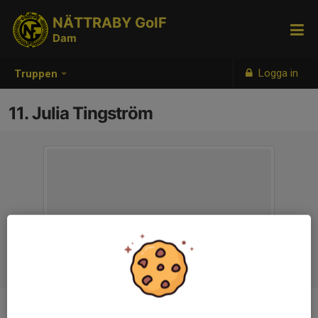
NÄTTRABY GoIF
Dam
Logga in
Truppen
11. Julia Tingström
Position
-