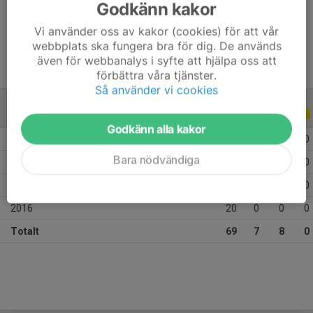
Godkänn kakor
Ålder
27 år
Vi använder oss av kakor (cookies) för att vår
webbplats ska fungera bra för dig. De används
även för webbanalys i syfte att hjälpa oss att
förbättra våra tjänster.
Så använder vi cookies
ALLA SERIER
ALLA ÅR
Godkänn alla kakor
2026
8
0
0
0
Bara nödvändiga
2024
10
0
0
0
2019
31
7
8
0
2016
20
0
0
0
Totalt
69
7
8
0