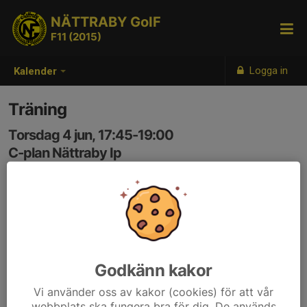
NÄTTRABY GoIF
F11 (2015)
Logga in
Kalender
Träning
Torsdag 4 jun, 17:45-19:00
C-plan Nättraby Ip
Samling: 17:45
Rasmus ansvarig
Godkänn kakor
Vi använder oss av kakor (cookies) för att vår
webbplats ska fungera bra för dig. De används