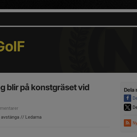
oIF
 blir på konstgräset vid
Dela 
De
De
mentarer
r avstänga // Ledarna
Ny