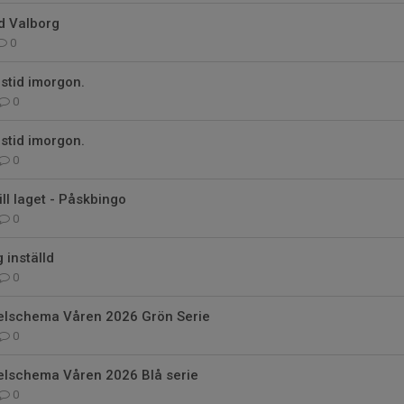
ld Valborg
0
gstid imorgon.
0
gstid imorgon.
0
ll laget - Påskbingo
0
 inställd
0
pelschema Våren 2026 Grön Serie
0
pelschema Våren 2026 Blå serie
0