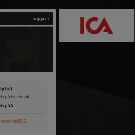
Logga in
nyhet
la på Facebook
la på X
heter via RSS