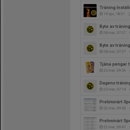
Träning Instäl
19 apr, 18:31
Byte av tränin
28 mar, 07:37
Byte av tränin
28 mar, 07:37
Tjäna pengar ti
25 mar, 09:56
Dagens träning
25 mar, 07:14
Preliminärt S
22 mar, 09:50
Preliminärt S
22 mar, 09:47