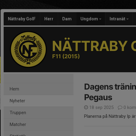
Nättraby GoIF
Herr
Dam
Ungdom
Intranät
NÄTTRABY G
F11 (2015)
Dagens träning
Hem
Pegaus
Nyheter
18 sep 2025
0 kom
Truppen
Planerna på Nättraby Ip ä
Matcher