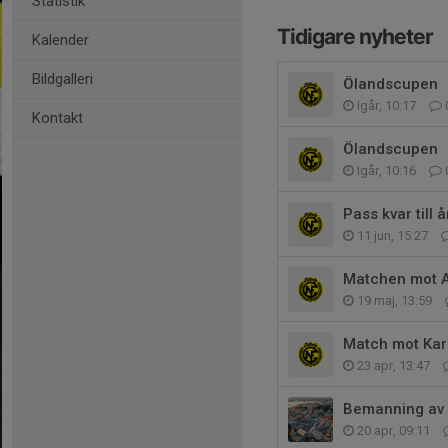
Statistik
Tidigare nyheter
Kalender
Bildgalleri
Ölandscupen
Igår, 10:17
Kontakt
Ölandscupen
Igår, 10:16
Pass kvar till å
11 jun, 15:27
Matchen mot As
19 maj, 13:59
Match mot Karl
23 apr, 13:47
Bemanning av å
20 apr, 09:11