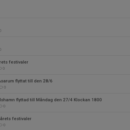
0
0
rets festivaler
0
arum flyttat till den 28/6
0
shamn flyttad till Måndag den 27/4 Klockan 1800
0
rets festivaler
0