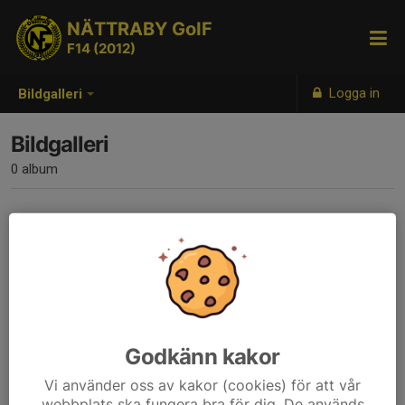
NÄTTRABY GoIF
F14 (2012)
Logga in
Bildgalleri
Bildgalleri
0 album
Inga album skapade
Godkänn kakor
Vi använder oss av kakor (cookies) för att vår
webbplats ska fungera bra för dig. De används