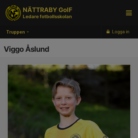
NÄTTRABY GoIF
Ledare fotbollsskolan
Logga in
Truppen
Viggo Åslund