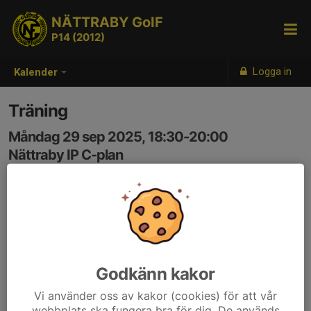
NÄTTRABY GoIF
P14 (2012)
Logga in
Kalender
Träning
Måndag 29 sep 2025, 18:30-20:00
Nättraby IP C-plan
Samling: 18:30
Godkänn kakor
Vi använder oss av kakor (cookies) för att vår
webbplats ska fungera bra för dig. De används