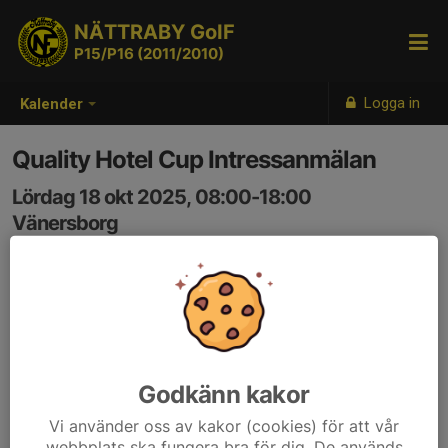
NÄTTRABY GoIF
P15/P16 (2011/2010)
Logga in
Kalender
Quality Hotel Cup Intressanmälan
Lördag 18 okt 2025, 08:00-18:00
Vänersborg
Samling: 08:00, Vänersborg
Godkänn kakor
Vi använder oss av kakor (cookies) för att vår
webbplats ska fungera bra för dig. De används