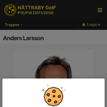
NÄTTRABY GoIF
P15/P16 (2011/2010)
Logga in
Truppen
Anders Larsson