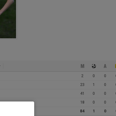
2
0
0
23
1
0
41
0
0
18
0
0
84
1
0