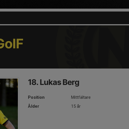
oIF
18. Lukas Berg
Position
Mittfältare
Ålder
15 år