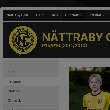
Nättraby GoIF
Herr
Dam
Ungdom
Intranät
NÄTTRABY G
P15/P16 (2011/2010)
Hem
Truppen
Matcher
Statistik