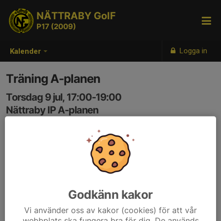
NÄTTRABY GoIF
P17 (2009)
Logga in
Kalender
Träning A-planen
Torsdag 9 jul, 17:00-19:00
Nättraby IP A-planen
Samling: 16:30, Omklädningsrum
Godkänn kakor
Vi använder oss av kakor (cookies) för att vår
webbplats ska fungera bra för dig. De används