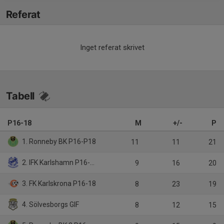
Referat
Inget referat skrivet
Tabell
P16-18
M
+/-
P
1. Ronneby BK P16-P18
11
11
21
2. IFK Karlshamn P16-18
9
16
20
3. FK Karlskrona P16-18
8
23
19
4. Sölvesborgs GIF
8
12
15