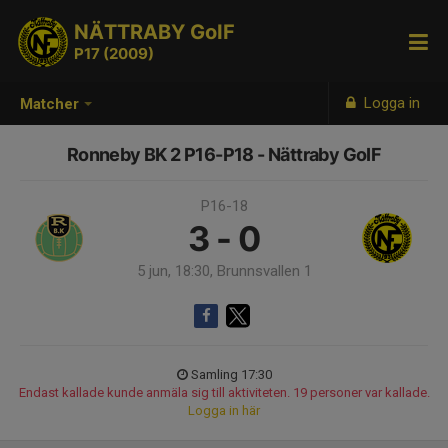
NÄTTRABY GoIF
P17 (2009)
Logga in
Matcher
Ronneby BK 2 P16-P18 - Nättraby GoIF
P16-18
3 - 0
5 jun, 18:30, Brunnsvallen 1
Samling 17:30
Endast kallade kunde anmäla sig till aktiviteten. 19 personer var kallade.
Logga in här