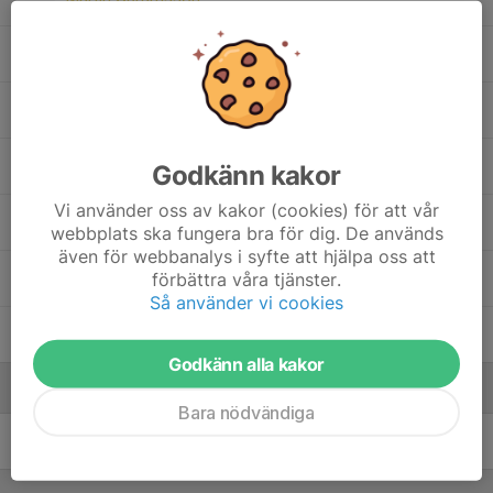
7. Milo Johansson
, P15/P16 (2011/2010)
Noah Ödman
Oliwer Åstrand
Godkänn kakor
Vi använder oss av kakor (cookies) för att vår
Qazim Spahija
webbplats ska fungera bra för dig. De används
även för webbanalys i syfte att hjälpa oss att
förbättra våra tjänster.
11. Sakarias Högelius
, P15/P16 (2011/2010)
Så använder vi cookies
Suhaib Mustafe
Godkänn alla kakor
Ledare
Bara nödvändiga
Björn Ödman
Tränare