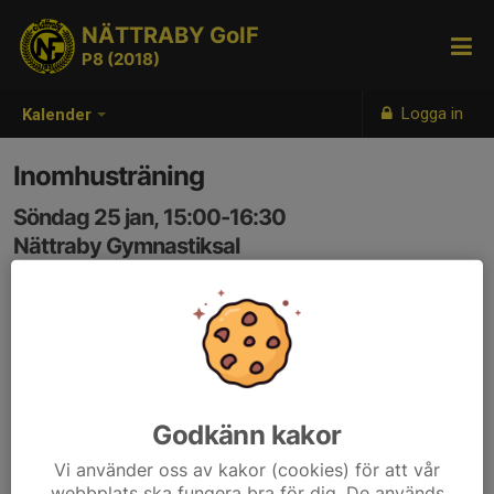
NÄTTRABY GoIF
P8 (2018)
Logga in
Kalender
Inomhusträning
Söndag 25 jan, 15:00-16:30
Nättraby Gymnastiksal
Samling: 15:00
Kod: 549749
Godkänn kakor
Vi använder oss av kakor (cookies) för att vår
webbplats ska fungera bra för dig. De används