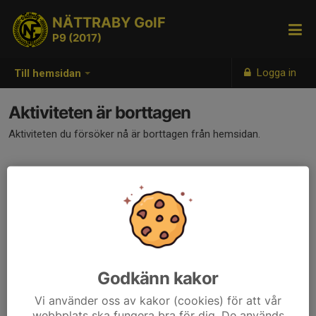
NÄTTRABY GoIF
P9 (2017)
Logga in
Till hemsidan
Aktiviteten är borttagen
Aktiviteten du försöker nå är borttagen från hemsidan.
Godkänn kakor
Vi använder oss av kakor (cookies) för att vår
webbplats ska fungera bra för dig. De används