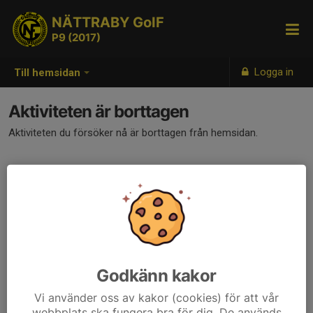
NÄTTRABY GoIF
P9 (2017)
Logga in
Till hemsidan
Aktiviteten är borttagen
Aktiviteten du försöker nå är borttagen från hemsidan.
Godkänn kakor
Vi använder oss av kakor (cookies) för att vår
webbplats ska fungera bra för dig. De används