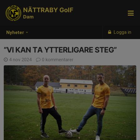
NÄTTRABY GoIF
Dam
Logga in
Nyheter
”VI KAN TA YTTERLIGARE STEG”
4 nov 2024
0 kommentarer