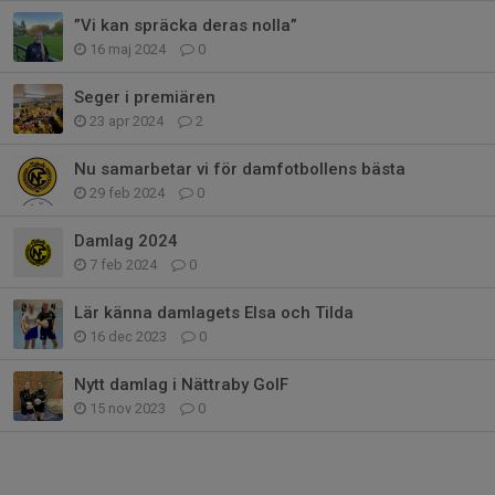
”Vi kan spräcka deras nolla”
16 maj 2024
0
Seger i premiären
23 apr 2024
2
Nu samarbetar vi för damfotbollens bästa
29 feb 2024
0
Damlag 2024
7 feb 2024
0
Lär känna damlagets Elsa och Tilda
16 dec 2023
0
Nytt damlag i Nättraby GoIF
15 nov 2023
0