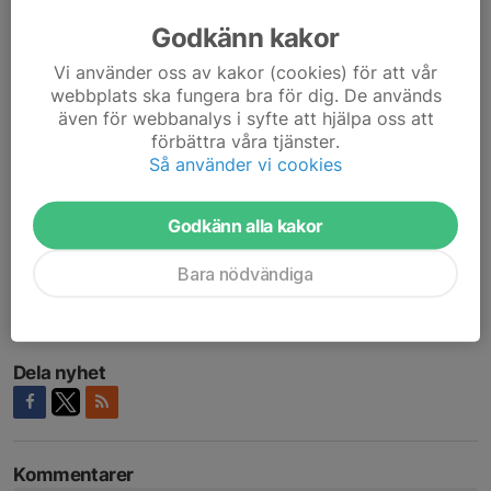
Henrik: Snabb, rörlig och effektiv.
Godkänn kakor
Vi använder oss av kakor (cookies) för att vår
Anders: Passningsorienterad, utvecklande och glädjefylld.
webbplats ska fungera bra för dig. De används
även för webbanalys i syfte att hjälpa oss att
⚽️ Varför ska NGoIF-supportrarna ta sig till IP och kolla på era
förbättra våra tjänster.
matcher kommande säsong?
Så använder vi cookies
Henrik: För att vi kommer att bjuda på en fantastiskt
Godkänn alla kakor
underhållande fotboll med mycket delikatesser.
Bara nödvändiga
Anders: För att vi kommer sträva efter att spela en positiv
fotboll och att de ska få se en utveckling med laget under
säsongen.
Dela nyhet
Kommentarer