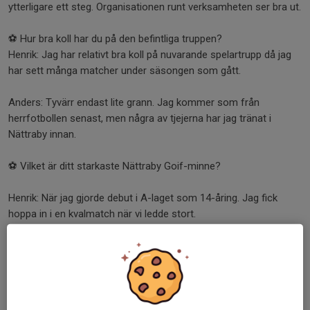
ytterligare ett steg. Organisationen runt verksamheten ser bra ut.
⚽️ Hur bra koll har du på den befintliga truppen?
Henrik: Jag har relativt bra koll på nuvarande spelartrupp då jag
har sett många matcher under säsongen som gått.
Anders: Tyvärr endast lite grann. Jag kommer som från
herrfotbollen senast, men några av tjejerna har jag tränat i
Nättraby innan.
⚽️ Vilket är ditt starkaste Nättraby Goif-minne?
Henrik: När jag gjorde debut i A-laget som 14-åring. Jag fick
hoppa in i en kvalmatch när vi ledde stort.
Anders: Derbysegern borta mot Karlskrona FF i div 1 2018. Vi
vann med 1-0 och vi gjorde en fulländad taktisk insats.
⚽️ Beskriv din fotbollsfilosofi med tre ord.