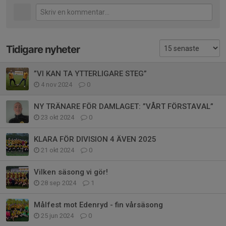
Tidigare nyheter
”VI KAN TA YTTERLIGARE STEG”
4 nov 2024
0
NY TRÄNARE FÖR DAMLAGET: ”VÅRT FÖRSTAVAL”
23 okt 2024
0
KLARA FÖR DIVISION 4 ÄVEN 2025
21 okt 2024
0
Vilken säsong vi gör!
28 sep 2024
1
Målfest mot Edenryd - fin vårsäsong
25 jun 2024
0