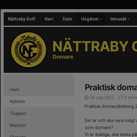
Nättraby GoIF
Herr
Dam
Ungdom
Intranät
NÄTTRABY G
Domare
Praktisk doma
Hem
26 sep 2022
0 kom
Nyheter
Praktisk domarutbildning 
Truppen
Det är och ska vara roligt
Matcher
som domare?
Vi är duktiga, ska tänka på