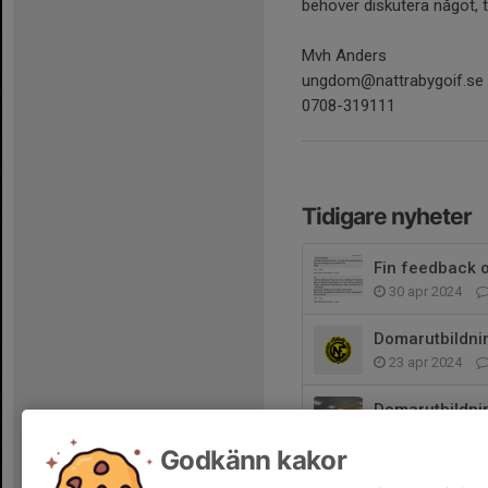
behöver diskutera något, t
Mvh Anders
ungdom@nattrabygoif.se
0708-319111
Tidigare nyheter
Fin feedback 
30 apr 2024
Domarutbildni
23 apr 2024
Domarutbildnin
14 apr 2023
Godkänn kakor
Praktisk domar