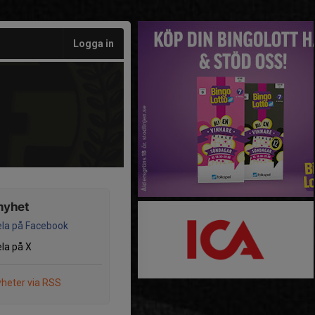
Logga in
nyhet
la på Facebook
la på X
heter via RSS