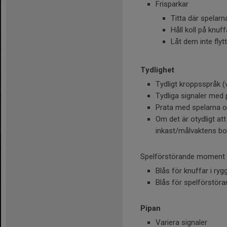
Frisparkar
Titta där spelarn
Håll koll på knuff
Låt dem inte flyt
Tydlighet
Tydligt kroppsspråk (v
Tydliga signaler med 
Prata med spelarna oc
Om det är otydligt att
inkast/målvaktens boll
Spelförstörande moment
Blås för knuffar i ryg
Blås för spelförstö
Pipan
Variera signaler