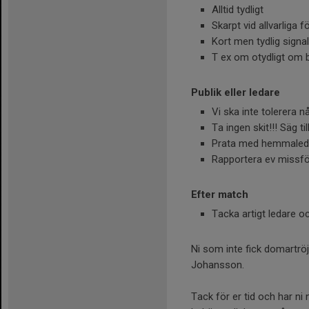
Alltid tydligt
Skarpt vid allvarliga f
Kort men tydlig signa
T ex om otydligt om bo
Publik eller ledare
Vi ska inte tolerera nå
Ta ingen skit!!! Säg ti
Prata med hemmaled
Rapportera ev missför
Efter match
Tacka artigt ledare o
Ni som inte fick domartröja
Johansson.
Tack för er tid och har ni