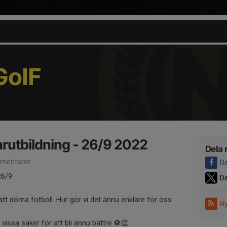
oIF
rutbildning - 26/9 2022
Dela 
mentarer
De
26/9
De
 att döma fotboll. Hur gör vi det ännu enklare för oss
Ny
 vissa saker för att bli ännu bättre ⚽️👏