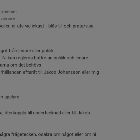
örseelser
l annars
llen är ute vid inkast - blås till och prata/visa
got från ledare eller publik.
ll. Ni kan reglerna bättre än publik och ledare.
arna om det behövs
hållanden efteråt till Jakob Johansson eller mig
ch spelare
, återkoppla till undertecknad eller till Jakob
 några frågetecken, osäkra om något eller om ni