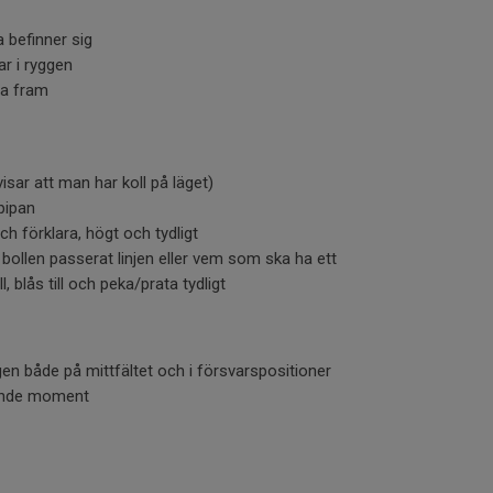
a befinner sig
ar i ryggen
ta fram
isar att man har koll på läget)
pipan
h förklara, högt och tydligt
 bollen passerat linjen eller vem som ska ha ett
, blås till och peka/prata tydligt
gen både på mittfältet och i försvarspositioner
rande moment