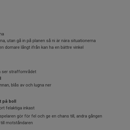
rna
erna, utan gå in på planen så ni är nära situationerna
en domare långt ifrån kan ha en bättre vinkel
n ser straffområdet
l
nnan, blås av och lugna ner
t på boll
rt felaktiga inkast
spelaren gör för fel och ge en chans till, andra gången
 till motståndaren