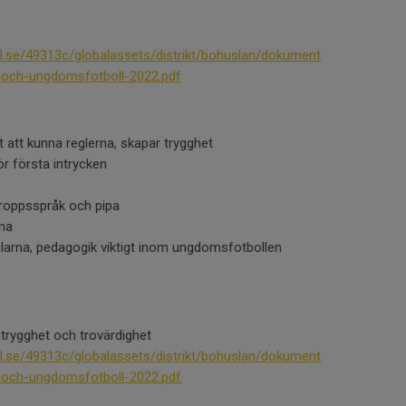
l.se/49313c/globalassets/distrikt/bohuslan/dokument
--och-ungdomsfotboll-2022.pdf
t att kunna reglerna, skapar trygghet
 för första intrycken
roppsspråk och pipa
rna
larna, pedagogik viktigt inom ungdomsfotbollen
 trygghet och trovärdighet
l.se/49313c/globalassets/distrikt/bohuslan/dokument
--och-ungdomsfotboll-2022.pdf