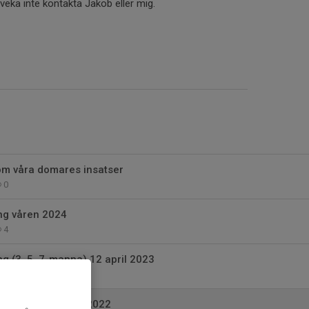
veka inte kontakta Jakob eller mig.
om våra domares insatser
0
ng våren 2024
4
g (3, 5, 7-manna) 12 april 2023
0
utbildning - 26/9 2022