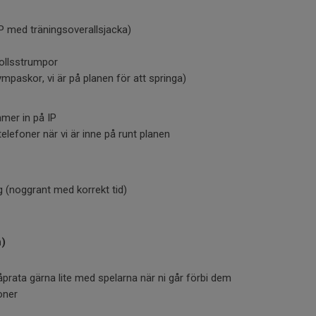
IP med träningsoverallsjacka)
ollsstrumpor
ympaskor, vi är på planen för att springa)
mer in på IP
elefoner när vi är inne på runt planen
 (noggrant med korrekt tid)
n)
prata gärna lite med spelarna när ni går förbi dem
ioner