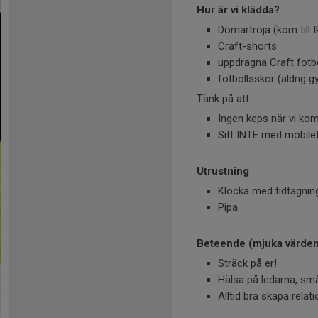
Hur är vi klädda?
Domartröja (kom till 
Craft-shorts
uppdragna Craft fotb
fotbollsskor (aldrig g
Tänk på att
Ingen keps när vi kom
Sitt INTE med mobilet
Utrustning
Klocka med tidtagning
Pipa
Beteende (mjuka värde
Sträck på er!
Hälsa på ledarna, små
Alltid bra skapa relat