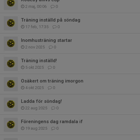
2 maj, 00:06
0
Träning inställd på söndag
17 feb, 17:35
0
Inomhusträning startar
2 nov 2025
0
Träning inställd!
5 okt 2025
0
Osäkert om träning imorgon
4 okt 2025
0
Ladda för söndag!
22 aug 2025
0
Föreningens dag ramdala if
19 aug 2025
0