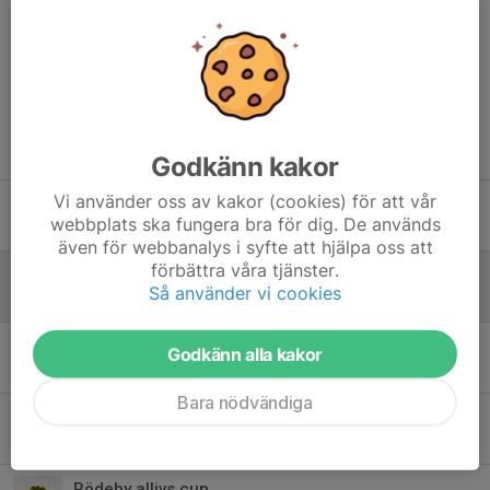
Dela nyhet
Tidigare nyheter
Godkänn kakor
Vi använder oss av kakor (cookies) för att vår
Info inför cupen på Lördag
webbplats ska fungera bra för dig. De används
28 maj, 17:23
0
även för webbanalys i syfte att hjälpa oss att
förbättra våra tjänster.
Info inför cupen på Lördag
Så använder vi cookies
28 maj, 17:23
0
Sammandrag Sölvesborg
Godkänn alla kakor
25 maj, 20:07
0
Bara nödvändiga
Sammandrag Sölvesborg
25 maj, 20:06
0
Rödeby allivs cup