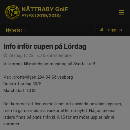
NÄTTRABY GoIF
F7/F8 (2019/2018)
Logga in
Nyheter
Info inför cupen på Lördag
28 maj, 17:23
0 kommentarer
Välkomna till matchsammandrag på Svarta Led!
Var: Idrottsvägen 294 34 Sölvesborg
Datum: Lördag 30/5
Matchstart: 10:00
Det kommer att finnas möjlighet att använda omklädningsrum,
men ta gärna med era väskor efter ombytet. Någon av oss
ledare finns på plats från kl. 9.15 för att möta upp er när ni
kommer.