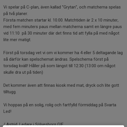
Vi spelar på C-plan, även kallad ”Grytan”, och matcherna spelas
på två planer.
Första matchen startar kl. 10.00. Matchtiden är 2 x 10 minuter,
med fem minuters paus mellan matcherna samt en längre paus
vid 11:10 på 30 minuter där det finns tid att fylla på med något
lite mer matigt.
Först på torsdag vet vi om vi kommer ha 4 eller 5 deltagande lag
så därför kan spelschemat ändras. Spelschema först på
torsdag kväll! Håller på som längst till 12:30 (13:00 om något
skulle dra ut på tiden)
Det kommer även att finnas kiosk med mat, dryck och lite gott
tilltugg.
Vi hoppas på en solig, rolig och fartfylld förmiddag på Svarta
Led!
/ Astrid, Ledare i Sölvesborg GIF