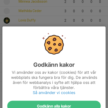
Minnea Jacobsson
2
0
0
0
0
Mathilda Ceder
3
0
0
0
0
Lovis Duffy
2
0
0
0
0
Lisen Ahlström
2
0
0
0
0
Leia Lundbergs
5
0
0
0
0
Julia Arvidsson
4
0
0
0
0
Ingrid Sigsäter de Neergaard
2
0
0
0
0
Godkänn kakor
Elsa Ahlström
2
0
0
0
0
Vi använder oss av kakor (cookies) för att vår
Ellie Wigren
webbplats ska fungera bra för dig. De används
4
0
0
0
0
även för webbanalys i syfte att hjälpa oss att
Ellie Larsson
4
0
0
0
0
förbättra våra tjänster.
Så använder vi cookies
Alma Persson
1
0
0
0
0
Alba Sennerhall
2
0
0
0
0
Godkänn alla kakor