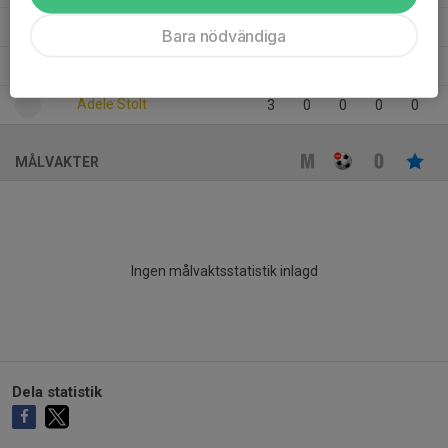
Agnes Kjellsson
3
0
0
0
0
Bara nödvändiga
Agnes Blohm
3
0
0
0
0
Adele Stolt
3
0
0
0
0
MÅLVAKTER
Ingen målvaktsstatistik inlagd
Dela statistik