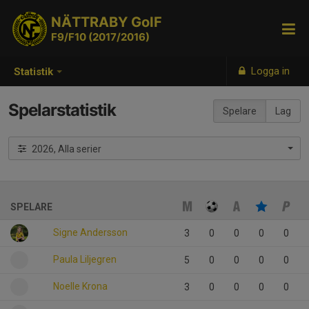
NÄTTRABY GoIF
F9/F10 (2017/2016)
Logga in
Statistik
Spelarstatistik
Spelare
Lag
2026, Alla serier
SPELARE
Signe Andersson
3
0
0
0
0
Paula Liljegren
5
0
0
0
0
Noelle Krona
3
0
0
0
0