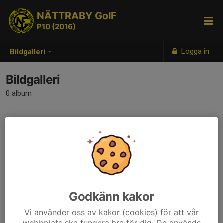
NÄTTRABY GoIF
P10 (2016)
Logga in
Bildgalleri
Bildgalleri
0 album
Inga album skapade
Godkänn kakor
Vi använder oss av kakor (cookies) för att vår
webbplats ska fungera bra för dig. De används