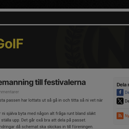
oIF
manning till festivalerna
Dela 
mmentarer
De
ta passen har lottats ut så gå in och titta så ni vet när
De
r ni själva byta med någon alt fråga runt bland släkt
Ny
tälla upp. Det går oxå bra att dela på passet.
dringar då schemat ska skickas in till föreningen.