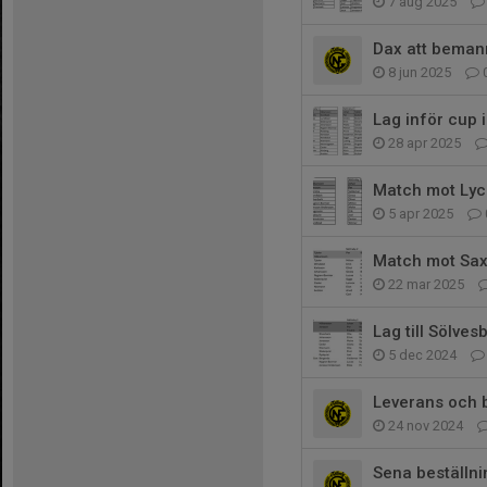
7 aug 2025
Dax att beman
8 jun 2025
Lag inför cup 
28 apr 2025
Match mot Lyc
5 apr 2025
Match mot Sa
22 mar 2025
Lag till Sölve
5 dec 2024
Leverans och 
24 nov 2024
Sena beställni