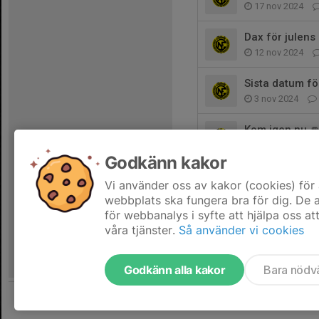
17 nov 2024
Dax för julens 
12 nov 2024
Sista datum fö
3 nov 2024
Kom igen nu 
23 okt 2024
Godkänn kakor
Försäljning m
Vi använder oss av kakor (cookies) för 
13 okt 2024
webbplats ska fungera bra för dig. De
för webbanalys i syfte att hjälpa oss at
våra tjänster.
Så använder vi cookies
Godkänn alla kakor
Bara nödv
Tjäna pengar till laget