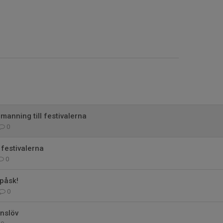
anning till festivalerna
0
festivalerna
0
 påsk!
0
inslöv