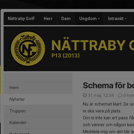
Nättraby GoIF
Herr
Dam
Ungdom
Intranät
NÄTTRABY G
P13 (2013)
Schema för be
Hem
31 maj, 12:34
0 ko
Nyheter
Nu är schemat klart. De sis
Truppen
ni ska vara på plats.
Om ni inte kan ert pass få
Kalender
och vänner om någon kan s
Meddela mig om det blir än