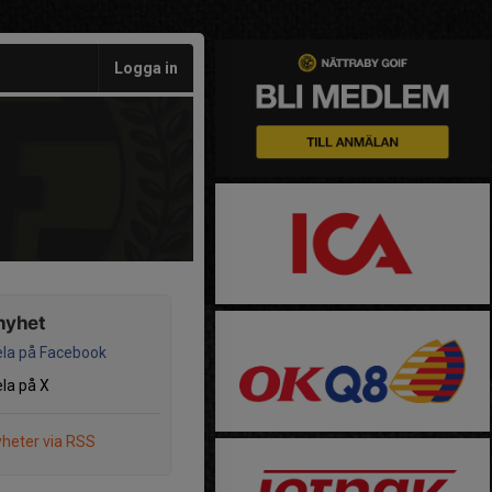
Logga in
nyhet
la på Facebook
la på X
heter via RSS