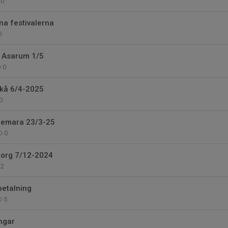
0
na festivalerna
0
i Asarum 1/5
0
kå 6/4-2025
0
xemara 23/3-25
0
sborg 7/12-2024
2
betalning
5
ngar