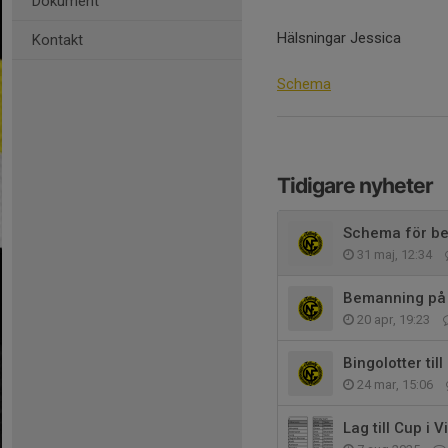
Dokument
Hälsningar Jessica
Kontakt
Schema
Tidigare nyheter
Schema för bem
31 maj, 12:34
Bemanning på 
20 apr, 19:23
Bingolotter till
24 mar, 15:06
Lag till Cup i V