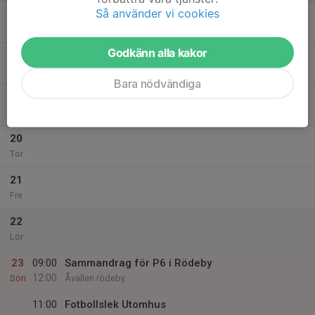
Så använder vi cookies
17
Mån
Godkänn alla kakor
18
Tis
Bara nödvändiga
19
Ons
20
Tor
21
Fre
22
Lör
23
09:00
Sammandrag för P6 i Rödeby
12:00
Sön
Åvallen rödeby
11:00
Fotbollslek Utomhus