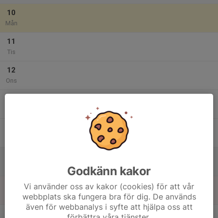
10
Mån
11
Tis
12
Ons
13
Tor
14
Fre
15
Lör
Godkänn kakor
16
11:00
Fotbollslek Utomhus
Vi använder oss av kakor (cookies) för att vår
12:00
webbplats ska fungera bra för dig. De används
Sön
Nättraby IP C-plan
även för webbanalys i syfte att hjälpa oss att
v.34
förbättra våra tjänster.