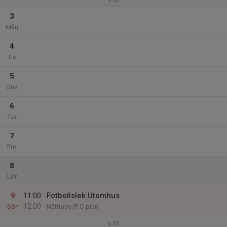
3
Mån
4
Tis
5
Ons
6
Tor
7
Fre
8
Lör
9
11:00
Fotbollslek Utomhus
12:00
Sön
Nättraby IP C-plan
v.33