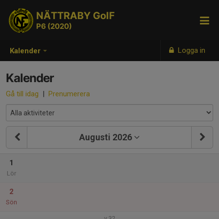
NÄTTRABY GoIF
P6 (2020)
Logga in
Kalender
Kalender
Gå till idag
|
Prenumerera
Augusti 2026
1
Lör
2
Sön
v.32