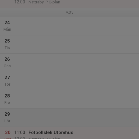
12:00
Nättraby IP C-plan
v.35
24
Mån
25
Tis
26
Ons
27
Tor
28
Fre
29
Lör
30
11:00
Fotbollslek Utomhus