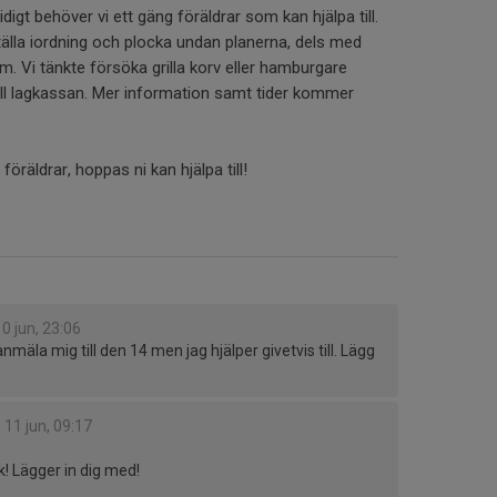
idigt behöver vi ett gäng föräldrar som kan hjälpa till.
ställa iordning och plocka undan planerna, dels med
om. Vi tänkte försöka grilla korv eller hamburgare
till lagkassan. Mer information samt tider kommer
r föräldrar, hoppas ni kan hjälpa till!
10 jun, 23:06
anmäla mig till den 14 men jag hjälper givetvis till. Lägg
r
11 jun, 09:17
k! Lägger in dig med!