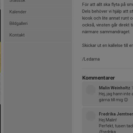
Statistik
För att allt ska flyta på sm
Dels behöver vi hjälp att 
Kalender
kiosk och lite annat runt 
Bildgalleri
också, vinsten går direkt 
närmare sammandraget.
Kontakt
Skickar ut en kallelse till e
/Ledarna
Kommentarer
Malin Weinholtz
Hej, jag hann inte 
gärna.till mig 😊
Fredrika Jemtne
Hej Malin!
Perfekt, tusen tac
/Fredrika