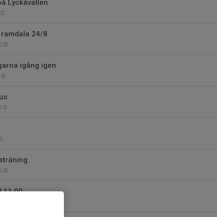
å Lyckåvallen
0
 ramdala 24/8
0
garna igång igen
0
us
0
0
lsträning
0
l 11.00
0