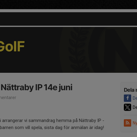
oIF
ttraby IP 14e juni
Dela 
entarer
De
De
i arrangerar vi sammandrag hemma på Nättraby IP -
Ny
barnen som vill spela, sista dag för anmälan är idag!