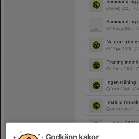
Sammandrag p
8 sep 2025
Sammandrag i
19 aug 2025
Nu drar tränin
17 jan 2025
Träning inomh
12 nov 2024
Ingen träning
3 okt 2024
Inställd fotbol
28 sep 2024
Träning 18/8 k
4 aug 2024
Godkänn kakor