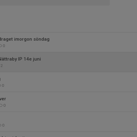
draget imorgon söndag
0
ttraby IP 14e juni
2
g
0
ver
0
0