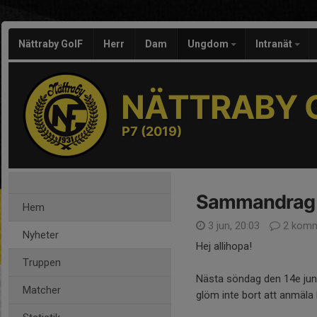
Nättraby GoIF
Herr
Dam
Ungdom
Intranät
NÄTTRABY G
P7 (2019)
Sammandrag Nä
Hem
3 jun, 20:03
2 komm
Nyheter
Hej allihopa!
Truppen
Nästa söndag den 14e jun
Matcher
glöm inte bort att anmäla 