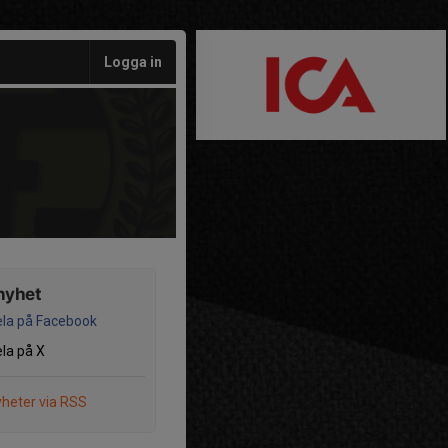
Logga in
nyhet
la på Facebook
la på X
heter via RSS