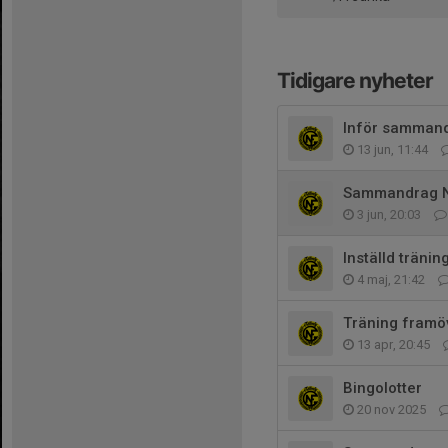
Tidigare nyheter
Inför samman
13 jun, 11:44
Sammandrag Nä
3 jun, 20:03
Inställd tränin
4 maj, 21:42
Träning framö
13 apr, 20:45
Bingolotter
20 nov 2025