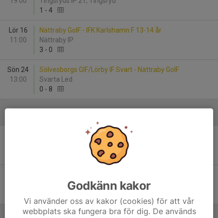
19:00
Tingsryds IP 21, Tingsryd
1
-
4
Lör 16
Nättraby GoIF - IFK Karlshamn F 13-14 år
11:00
Nättraby IP
3
-
0
Sön 24
Sölvesborgs GIF/Lörby IF Svart - Nättraby GoIF
13:00
Svarta Led
0
-
8
Juni
Lör 6
Nättraby GoIF - Sölvesborgs GIF/Lörby IF Vit
11:00
Nättraby IP
1
-
5
Lör 13
Ronneby BK F2013 Röd - Nättraby GoIF
Godkänn kakor
10:00
Brunnsvallen
1
-
2
Vi använder oss av kakor (cookies) för att vår
webbplats ska fungera bra för dig. De används