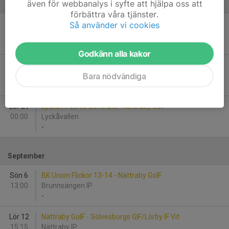
även för webbanalys i syfte att hjälpa oss att
Augusti
förbättra våra tjänster.
Fre 14
Ronneby BK F2013 Röd - Nättraby GoIF
Så använder vi cookies
18:00
Brunnsvallen
-
Godkänn alla kakor
Lör 22
Nättraby GoIF - IFK Karlshamn F 13-14 år
Bara nödvändiga
14:00
Nättraby IP
-
Lör 29
Lyckå FF 2012-2013 Blå - Nättraby GoIF
00:00
Lyckåvallen
-
September
Sön 6
BK Union Flickor 13-14 - Nättraby GoIF
13:00
Brunnsängen IP
-
Lör 12
Nättraby GoIF - Sölvesborgs GIF/Lörby IF Vit
15:15
Nättraby IP