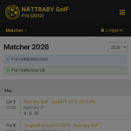
NÄTTRABY GoIF
F14 (2012)
Logga in
Matcher
Matcher 2026
F13-14 Blå/Grön Höst
F13-14 Blå/Grön Vår
Maj
Lör 2
Nättraby GoIF - Lyckå FF 2012-2013 Blå
10:00
Nättraby IP
4
-
0
Fre 8
Tingsryd United FC F2013 - Nättraby GoIF