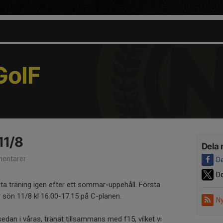
oIF
11/8
Dela 
entarer
De
De
ta träning igen efter ett sommar-uppehåll. Första
r sön 11/8 kl 16.00-17.15 på C-planen.
Ny
edan i våras, tränat tillsammans med f15, vilket vi