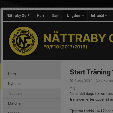
Nättraby GoIF
Herr
Dam
Ungdom
Intranät
NÄTTRABY G
F9/F10 (2017/2016)
Start Träning 
Hem
4 aug 2024
0 komm
Nyheter
Hej.
Truppen
Nu är det dags för en förs
träningen efter uppehåll ä
Matcher
Tjejerna födda 16/17 har s