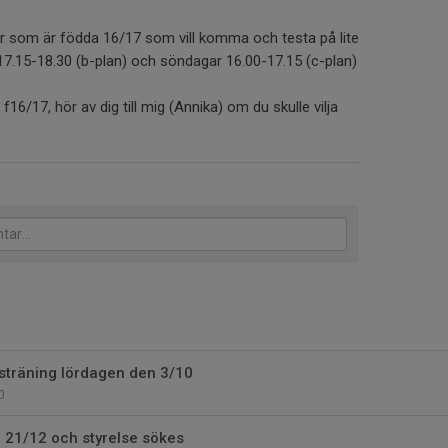
jer som är födda 16/17 som vill komma och testa på lite
r 17.15-18.30 (b-plan) och söndagar 16.00-17.15 (c-plan)
i f16/17, hör av dig till mig (Annika) om du skulle vilja
llsträning lördagen den 3/10
0
 21/12 och styrelse sökes