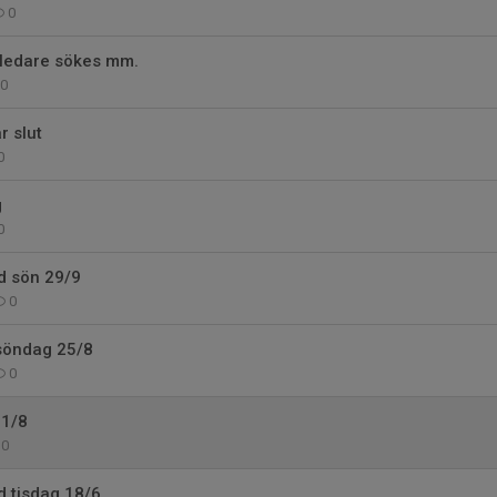
0
 ledare sökes mm.
0
r slut
0
g
0
ld sön 29/9
0
 söndag 25/8
0
11/8
0
d tisdag 18/6