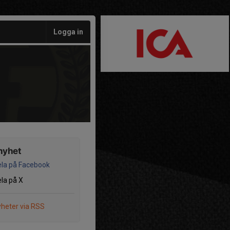
Logga in
nyhet
la på Facebook
la på X
heter via RSS