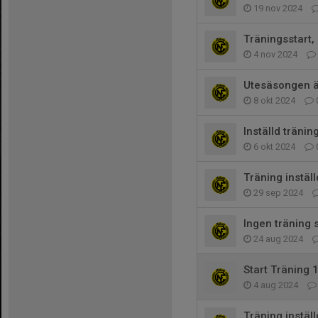
19 nov 2024
Träningsstart,
4 nov 2024
Utesäsongen ä
8 okt 2024
Inställd tränin
6 okt 2024
Träning instäl
29 sep 2024
Ingen träning
24 aug 2024
Start Träning 
4 aug 2024
Träning inställ