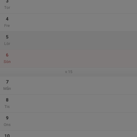
3
Tor
4
Fre
5
Lör
6
Sön
v.15
7
Mån
8
Tis
9
Ons
10