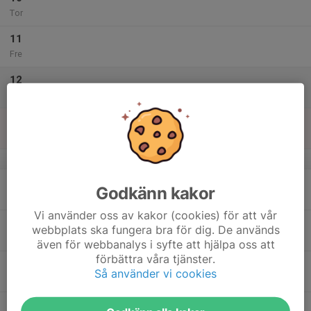
Tor
11
Fre
12
Lör
13
Sön
v.16
14
Godkänn kakor
Mån
Vi använder oss av kakor (cookies) för att vår
15
webbplats ska fungera bra för dig. De används
Tis
även för webbanalys i syfte att hjälpa oss att
förbättra våra tjänster.
16
Så använder vi cookies
Ons
17