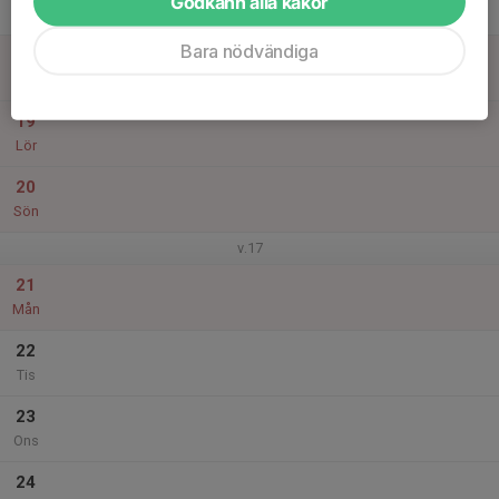
Godkänn alla kakor
Tor
Bara nödvändiga
18
Fre
19
Lör
20
Sön
v.17
21
Mån
22
Tis
23
Ons
24