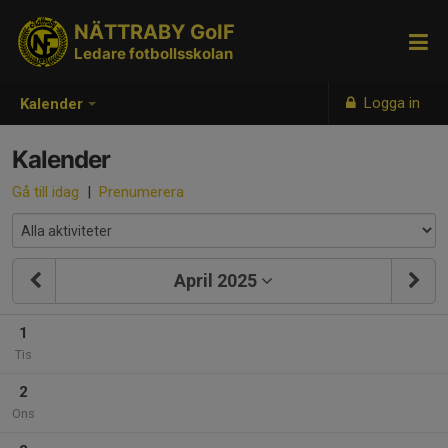
NÄTTRABY GoIF
Ledare fotbollsskolan
Logga in
Kalender
Kalender
Gå till idag
|
Prenumerera
April 2025
1
Tis
2
Ons