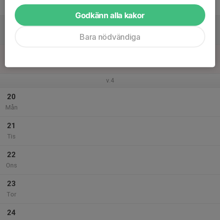
Fre
Godkänn alla kakor
18
Lör
Bara nödvändiga
19
Sön
v.4
20
Mån
21
Tis
22
Ons
23
Tor
24