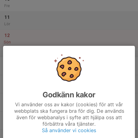
Fre
11
Lör
12
Sön
v.3
13
Mån
14
Tis
Godkänn kakor
15
Vi använder oss av kakor (cookies) för att vår
Ons
webbplats ska fungera bra för dig. De används
även för webbanalys i syfte att hjälpa oss att
16
förbättra våra tjänster.
Tor
Så använder vi cookies
17