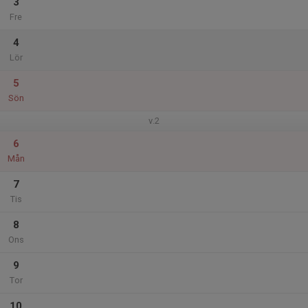
3
Fre
4
Lör
5
Sön
v.2
6
Mån
7
Tis
8
Ons
9
Tor
10