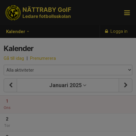
NÄTTRABY GoIF
Ledare fotbollsskolan
Logga in
Kalender
Kalender
Gå till idag
|
Prenumerera
Januari 2025
1
Ons
2
Tor