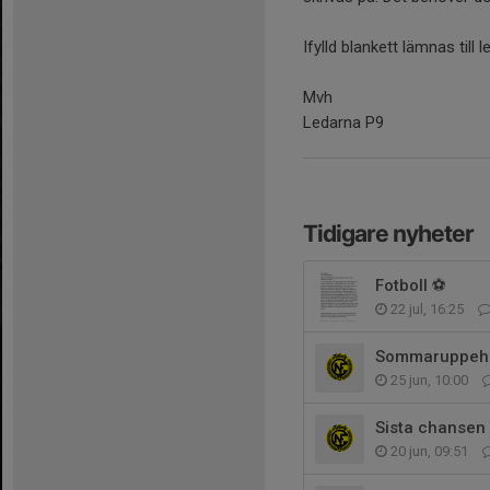
Ifylld blankett lämnas till 
Mvh
Ledarna P9
Tidigare nyheter
Fotboll ⚽️
22 jul, 16:25
Sommaruppehå
25 jun, 10:00
Sista chansen
20 jun, 09:51