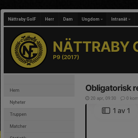
Nättraby GoIF
Herr
Dam
Ungdom
Intranät
NÄTTRABY G
P9 (2017)
Obligatorisk r
Hem
20 apr, 09:30
0 kom
Nyheter
Truppen
Matcher