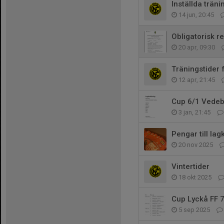
Inställda träni
14 jun, 20:45
Obligatorisk re
20 apr, 09:30
Träningstider 
12 apr, 21:45
Cup 6/1 Vedeb
3 jan, 21:45
Pengar till la
20 nov 2025
Vintertider
18 okt 2025
Cup Lyckå FF 
5 sep 2025