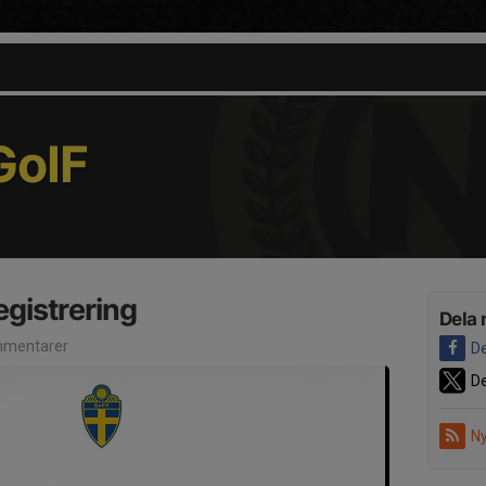
oIF
egistrering
Dela 
mentarer
De
De
Ny