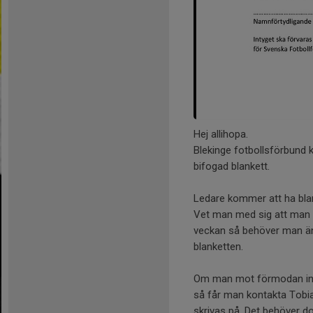
Hej allihopa.
Blekinge fotbollsförbund kr
bifogad blankett.
Ledare kommer att ha blank
Vet man med sig att man 
veckan så behöver man än do
blanketten.
Om man mot förmodan inte h
så får man kontakta Tobi
skrivas på. Det behöver 