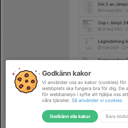
Del 2 av Jämjö
23 aug 2025
Cup i Jämjö 2
23 aug 2025
Lagindelning 6
5 jun 2025
Sammandrag R
5 jun 2025
Godkänn kakor
Spelschema C
Vi använder oss av kakor (cookies) för 
21 maj 2025
webbplats ska fungera bra för dig. De
för webbanalys i syfte att hjälpa oss at
våra tjänster.
Så använder vi cookies
Godkänn alla kakor
Bara nödv