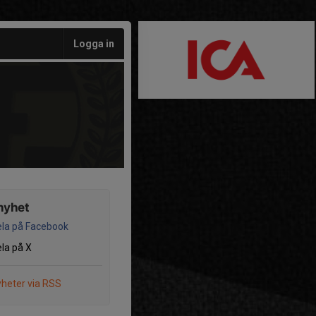
Logga in
nyhet
la på Facebook
la på X
heter via RSS