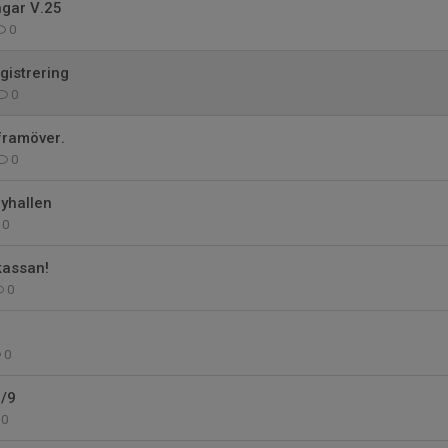
ngar V.25
0
gistrering
0
framöver.
0
yhallen
0
gkassan!
0
0
7/9
0