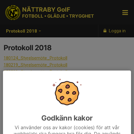
NÄTTRABY GoIF
FOTBOLL • GLÄDJE • TRYGGHET
Logga in
Protokoll 2018
Protokoll 2018
180124_Styrelsemöte_Protokoll
180219_Styrelsemöte_Protokoll
180311_Styrelsemöte_Protokoll
180403_Styrelsemöte Protokoll
180503_Styrelsemöte Protokoll
180531_Styrelsemöte_Protokoll
180809_Styrelsemöte Protokoll
180905_Styrelsemöte Protokoll
181009_Styrelsemöte Protokoll
Godkänn kakor
181106_Styrelsemöte Protokoll
181203_Styrelsemöte_Protokoll
Vi använder oss av kakor (cookies) för att vår
webbplats ska fungera bra för dig. De används