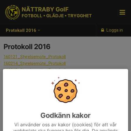
NÄTTRABY GoIF
FOTBOLL • GLÄDJE • TRYGGHET
Logga in
Protokoll 2016
Protokoll 2016
160121_Styrelsemöte_Protokoll
160214_Styrelsemöte_Protokoll
160313_Styrelsemöte_Protokoll
160420_Styrelsemöte_Protokoll
160522_Styrelsemöte_Protokoll
160818_Styrelsemöte_Protokoll
160915_Styrelsemöte_Protokoll
161119_Styrelsemöte_Protokoll
Godkänn kakor
Vi använder oss av kakor (cookies) för att vår
webbplats ska fungera bra för dig. De används